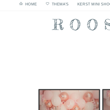
HOME
THEMA’S
KERST MINI SH
content
ROO