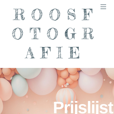
Skip
Men
ROOSF
to
content
OTOGR
AFIE
Prijslijst