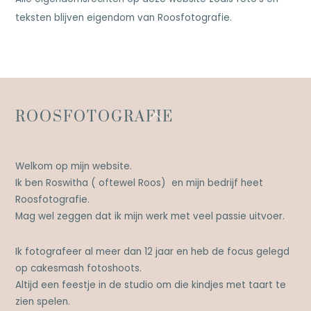
teksten blijven eigendom van Roosfotografie.
Back
ROOSFOTOGRAFIE
To
Top
Welkom op mijn website.
Ik ben Roswitha ( oftewel Roos) en mijn bedrijf heet
Roosfotografie.
Mag wel zeggen dat ik mijn werk met veel passie uitvoer.
Ik fotografeer al meer dan 12 jaar en heb de focus gelegd
op cakesmash fotoshoots.
Altijd een feestje in de studio om die kindjes met taart te
zien spelen.